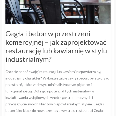
zaprojektować
restaurację
lub
kawiarnię
w
Cegła i beton w przestrzeni
stylu
industrialnym?
komercyjnej – jak zaprojektować
restaurację lub kawiarnię w stylu
industrialnym?
Chcecie nadać swojej restauracji lub kawiarni niepowtarzalny,
industrialny charakter? Wykorzystajcie cegłę i beton, by stworzyć
przestrzeń, która zachwyci minimalistycznym pięknem i
funkcjonalnością. Odkryjcie potencjał tych materiałów w
kształtowaniu wyjątkowych wnętrz gastronomicznych i
przyciągnijcie swoich klientów niepowtarzalnym stylem. Cegła i
beton jako klucz do nowoczesnego wystroju restauracji Cegła i