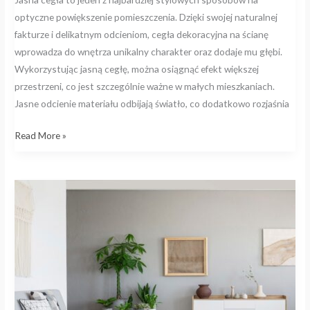
optyczne powiększenie pomieszczenia. Dzięki swojej naturalnej
fakturze i delikatnym odcieniom, cegła dekoracyjna na ścianę
wprowadza do wnętrza unikalny charakter oraz dodaje mu głębi.
Wykorzystując jasną cegłę, można osiągnąć efekt większej
przestrzeni, co jest szczególnie ważne w małych mieszkaniach.
Jasne odcienie materiału odbijają światło, co dodatkowo rozjaśnia
Read More »
Jak
stworzyć
przytulny
salon
w
stylu
skandynawskim?