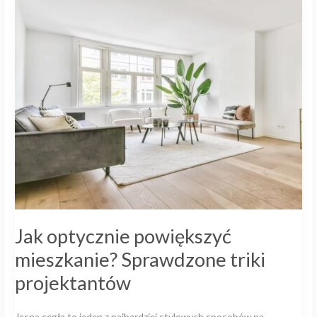
Jak
optycznie
powiększyć
mieszkanie?
Sprawdzone
triki
projektantów
Jak optycznie powiększyć
mieszkanie? Sprawdzone triki
projektantów
Jasna cegła to jeden z najbardziej stylowych sposobów na