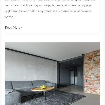
beton architektoniczny w swojej łazience, aby cieszyć się jego
pięknem i funkcjonalnością przez lata. Zrozumieć właściwości
betonu
Read More »
Cegła
i
beton
w
salonie
–
jak
stworzyć
przytulną
przestrzeń
industrialną?