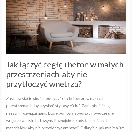
w
małych
przestrzeniach,
aby
nie
przytłoczyć
wnętrza?
Jak łączyć cegłę i beton w małych
przestrzeniach, aby nie
przytłoczyć wnętrza?
Zastanawiacie się, jak połączyć cegłę i beton w małych
przestrzeniach, by uzyskać stylowy efekt? Zainspirujcie się
naszymi rozwiązaniami, które pomogą stworzyć nowoczesne
wnętrze w stylu loftowym. Poznajcie zasady łączenia tych
materiałów, aby nie przytłoczyć aranżacji. Odkryjcie, jak minimalizm