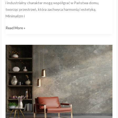
i industrialny charakter mogą współgrać w Państwa domu,
tworząc przestrzeń, która zachwyca harmonią i estetyką.
Minimalizm i
Read More »
Betonowe
akcenty
w
nowoczesnych
wnętrzach
–
inspiracje
i
przykłady