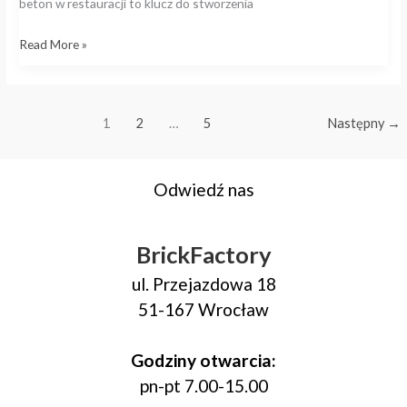
beton w restauracji to klucz do stworzenia
Read More »
1
2
…
5
Następny
→
Odwiedź nas
BrickFactory
ul. Przejazdowa 18
51-167 Wrocław
Godziny otwarcia:
pn-pt 7.00-15.00