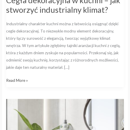
Cegła dekoracyjna w kuchni – jak
stworzyć industrialny klimat?
Industrialny charakter kuchni można z łatwością osiągnąć dzięki
cegle dekoracyjnej. To niezwykle modny element dekoracyjny,
który łączy surowość z elegancją, tworząc wyjątkowy klimat
wnętrza. W tym artykule zgłębimy tajniki aranżacji kuchni z cegłą,
która z każdym dniem zyskuje na popularności. Przekonaj się, jak
odmienić swoją kuchnię, korzystając z różnorodnych możliwości,
jakie daje ten naturalny materiał. […]
Read More »
Beton
architektoniczny
w
łazience