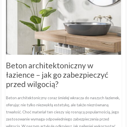
–
jak
go
zabezpieczyć
przed
wilgocią?
Beton architektoniczny w
łazience – jak go zabezpieczyć
przed wilgocią?
Beton architektoniczny coraz śmielej wkracza do naszych łazienek,
oferując nie tylko niezwykłą estetykę, ale także niezrównaną
trwałość. Choć materiał ten cieszy się rosnącą popularnością, jego
zastosowanie wymaga odpowiedniego zabezpieczenia przed
wilgocią. W naszym artykule odkryjesz, jak najlepiej wykorzystać