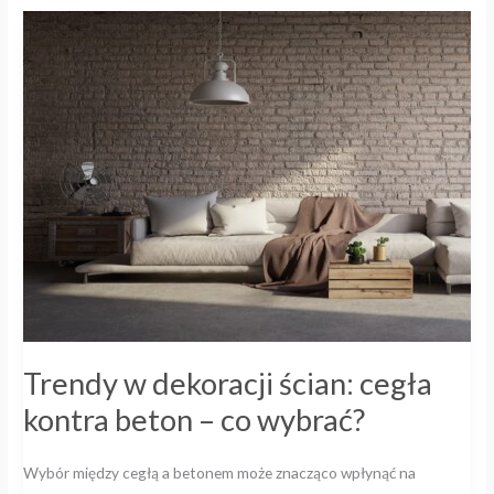
Trendy
w
dekoracji
ścian:
cegła
kontra
beton
–
co
wybrać?
Trendy w dekoracji ścian: cegła
kontra beton – co wybrać?
Wybór między cegłą a betonem może znacząco wpłynąć na