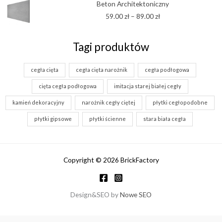
Beton Architektoniczny
cen:
59.00
zł
–
89.00
zł
od
59.00 zł
do
Tagi produktów
89.00 zł
cegła cięta
cegła cięta narożnik
cegła podłogowa
cięta cegła podłogowa
imitacja starej białej cegły
kamień dekoracyjny
narożnik cegły ciętej
płytki cegłopodobne
płytki gipsowe
płytki ścienne
stara biała cegła
Copyright © 2026 BrickFactory
Design&SEO by
Nowe SEO