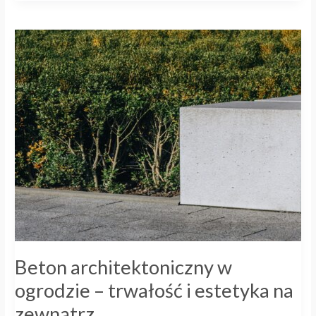
Beton
architektoniczny
w
ogrodzie
–
trwałość
i
estetyka
na
zewnątrz
Beton architektoniczny w
ogrodzie – trwałość i estetyka na
zewnątrz