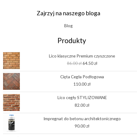
Zajrzyj na naszego bloga
Blog
Produkty
Pierwotna
Aktualna
Lico klasyczne Premium czyszczone
cena
cena
86.00
zł
64.50
zł
wynosiła:
wynosi:
86.00 zł.
64.50 zł.
Cięta Cegła Podłogowa
110.00
zł
Lico cegły STYLIZOWANE
82.00
zł
Impregnat do betonu architektonicznego
90.00
zł
Zakres