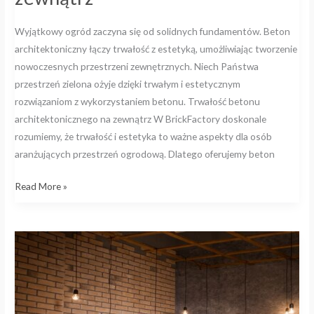
Wyjątkowy ogród zaczyna się od solidnych fundamentów. Beton
architektoniczny łączy trwałość z estetyką, umożliwiając tworzenie
nowoczesnych przestrzeni zewnętrznych. Niech Państwa
przestrzeń zielona ożyje dzięki trwałym i estetycznym
rozwiązaniom z wykorzystaniem betonu. Trwałość betonu
architektonicznego na zewnątrz W BrickFactory doskonale
rozumiemy, że trwałość i estetyka to ważne aspekty dla osób
aranżujących przestrzeń ogrodową. Dlatego oferujemy beton
Read More »
Jak
łączyć
cegłę
i
beton