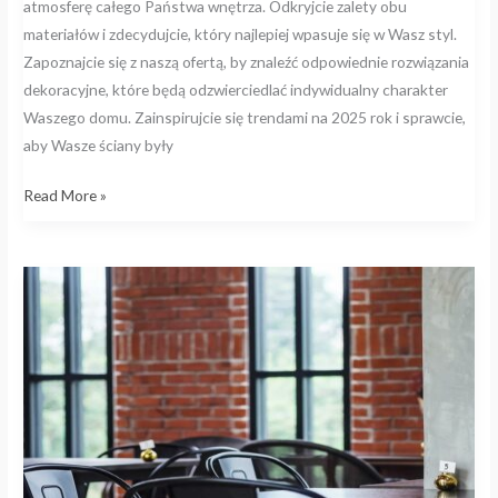
atmosferę całego Państwa wnętrza. Odkryjcie zalety obu
materiałów i zdecydujcie, który najlepiej wpasuje się w Wasz styl.
Zapoznajcie się z naszą ofertą, by znaleźć odpowiednie rozwiązania
dekoracyjne, które będą odzwierciedlać indywidualny charakter
Waszego domu. Zainspirujcie się trendami na 2025 rok i sprawcie,
aby Wasze ściany były
Read More »
Cegła
i
beton
w
przestrzeni
komercyjnej
–
jak