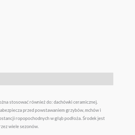
Można stosować również do: dachówki ceramicznej.
 zabezpiecza przed powstawaniem grzybów, mchów i
stancji ropopochodnych w głąb podłoża. Środek jest
rzez wiele sezonów.