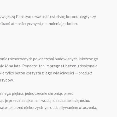
 zwiększą Państwo trwałość i estetykę betonu, cegły czy
ikami atmosferycznymi, nie zmieniając koloru
hronie różnorodnych powierzchni budowlanych. Możesz go
ałość na lata. Ponadto, ten
impregnat betonu
doskonale
Nie tylko beton korzysta z jego właściwości — produkt
 grzybów.
alnego piękna, jednocześnie chroniąc przed
c je przed nasiąkaniem wodą i osadzaniem się mchu.
materiał przed niekorzystnym oddziaływaniem otoczenia,