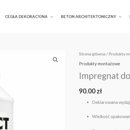
CEGŁA DEKORACYJNA
BETON ARCHITEKTONICZNY
ilość
Strona główna
/
Produkty m
Impregnat
Produkty montażowe
do
Impregnat do
betonu
architektonicznego
90.00
zł
Deklarowana wydajn
Wielkość opakowani