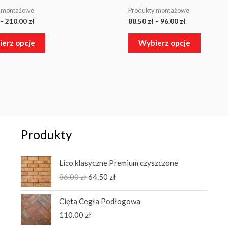
y montażowe
Produkty montażowe
–
210.00
zł
88.50
zł
–
96.00
zł
erz opcje
Wybierz opcje
Produkty
Pierwotna
Aktualna
Lico klasyczne Premium czyszczone
cena
cena
86.00
zł
64.50
zł
wynosiła:
wynosi:
86.00 zł.
64.50 zł.
Cięta Cegła Podłogowa
110.00
zł