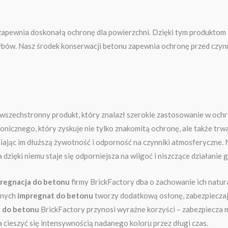
 zapewnia doskonałą ochronę dla powierzchni. Dzięki tym produktom
ybów. Nasz środek konserwacji betonu zapewnia ochronę przed czynn
wszechstronny produkt, który znalazł szerokie zastosowanie w oc
onicznego, który zyskuje nie tylko znakomitą ochronę, ale także trw
niając im dłuższą żywotność i odporność na czynniki atmosferyczne. 
a dzięki niemu staje się odporniejsza na wilgoć i niszczące działanie
regnacja do betonu
firmy BrickFactory dba o zachowanie ich natur
znych
impregnat do betonu
tworzy dodatkową osłonę, zabezpieczają
 do betonu
BrickFactory przynosi wyraźne korzyści – zabezpiecza 
cieszyć się intensywnością nadanego koloru przez długi czas.