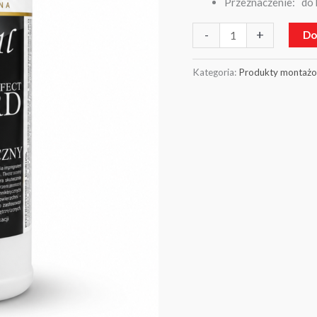
Przeznaczenie: do k
-
+
Do
Kategoria:
Produkty montaż