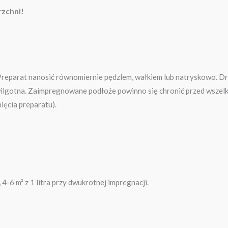
rzchni!
reparat nanosić równomiernie pędzlem, wałkiem lub natryskowo. Dru
wilgotna. Zaimpregnowane podłoże powinno się chronić przed wszel
ięcia preparatu).
4-6 m² z 1 litra przy dwukrotnej impregnacji.