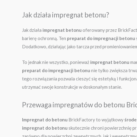
Jak działa impregnat betonu?
Jak działa
impregnat betonu
oferowany przez BrickFact
barierę ochronną. Ten
preparat do impregnacji betonu
Dodatkowo, działając jako tarcza przed promieniowaniem 
To jednak nie wszystko, ponieważ
impregnat betonu
mar
preparat do impregnacji betonu
nie tylko zwiększa trw
tego rozwiązania pozwala cieszyć się estetyką i funkcjo
utrzymać swoje konstrukcje w doskonałym stanie.
Przewaga impregnatów do betonu Bri
Impregnat do betonu
BrickFactory to wyjątkowy
środe
impregnat do betonu
skutecznie chroni powierzchnię pr
zarówno dla powierzchni zewnętrznych, jak i wewnętrznyc