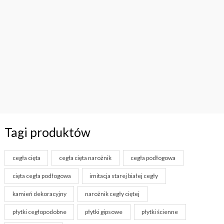
Tagi produktów
cegła cięta
cegła cięta narożnik
cegła podłogowa
cięta cegła podłogowa
imitacja starej białej cegły
kamień dekoracyjny
narożnik cegły ciętej
płytki cegłopodobne
płytki gipsowe
płytki ścienne