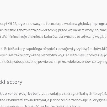
ory? Otóż, jego innowacyjna formuła pozwala na głęboką
impregna
skutecznie zabezpiecza powierzchnię przed wnikaniem wody, co znac
UV, minimalizuje blaknięcie kolorów, utrzymując estetyczny wygląd 
ki BrickFactory zapobiega również rozwojowi grzybów i mchów, któr
ałość, ale także przywraca pierwotny wygląd materiału, podkreślają
nalnością zabezpieczonej powierzchni przez wiele sezonów, co czyni
ckFactory
k do konserwacji betonu
, zapewniający szereg unikalnych korzyści.
zed czynnikami zewnętrznymi, a jednocześnie zachowuje jej oryginal
h, zapewniając trwałość i estetykę na każdą okazję.