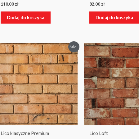
110.00
zł
82.00
zł
Dodaj do koszyka
Dodaj do koszyka
Pierwotna
Aktualna
Sale!
cena
cena
wynosiła:
wynosi:
86.00 zł.
64.50 zł.
Lico klasyczne Premium
Lico Loft