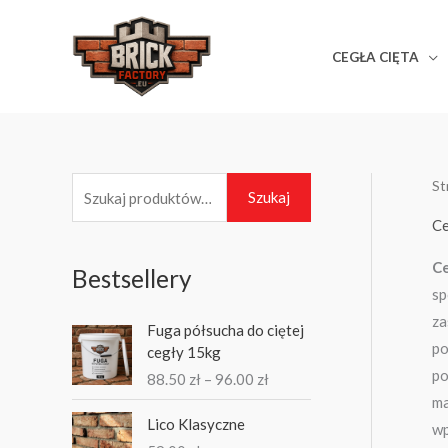
Przejdź
do
CEGŁA CIĘTA
treści
St
S
Szukaj
z
Ce
u
Ce
Bestsellery
k
sp
a
Z
za
Fuga półsucha do ciętej
j
a
po
cegły 15kg
k
:
po
88.50
zł
–
96.00
zł
r
ma
e
Lico Klasyczne
wp
s