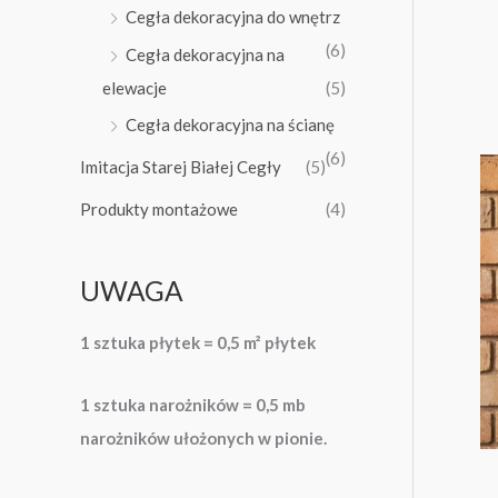
Cegła dekoracyjna do wnętrz
z
(6)
Cegła dekoracyjna na
ł
elewacje
(5)
Cegła dekoracyjna na ścianę
(6)
Imitacja Starej Białej Cegły
(5)
Produkty montażowe
(4)
UWAGA
1 sztuka płytek = 0,5 m² płytek
1 sztuka narożników = 0,5 mb
narożników ułożonych w pionie.