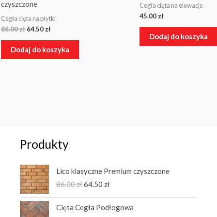
czyszczone
Cegła cięta na elewacje
45.00
zł
Cegła cięta na płytki
86.00
zł
64.50
zł
Dodaj do koszyka
Dodaj do koszyka
Produkty
Pierwotna
Aktualna
Lico klasyczne Premium czyszczone
cena
cena
86.00
zł
64.50
zł
wynosiła:
wynosi:
86.00 zł.
64.50 zł.
Cięta Cegła Podłogowa