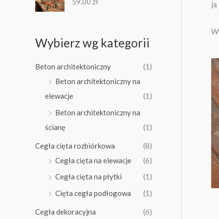
59.00
zł
c
ją
e
n
Wy
:
Wybierz wg kategorii
o
d
Beton architektoniczny
(1)
8
8
Beton architektoniczny na
.
elewacje
(1)
5
0
Beton architektoniczny na
ścianę
(1)
z
ł
Cegła cięta rozbiórkowa
(8)
d
Cegła cięta na elewacje
(6)
o
9
Cegła cięta na płytki
(1)
6
Cięta cegła podłogowa
(1)
.
0
Cegła dekoracyjna
(6)
0