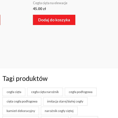
Cegła cięta na elewacje
45.00
zł
Dodaj do koszyka
Tagi produktów
cegła cięta
cegła cięta narożnik
cegła podłogowa
cięta cegła podłogowa
imitacja starej białej cegły
kamień dekoracyjny
narożnik cegły ciętej