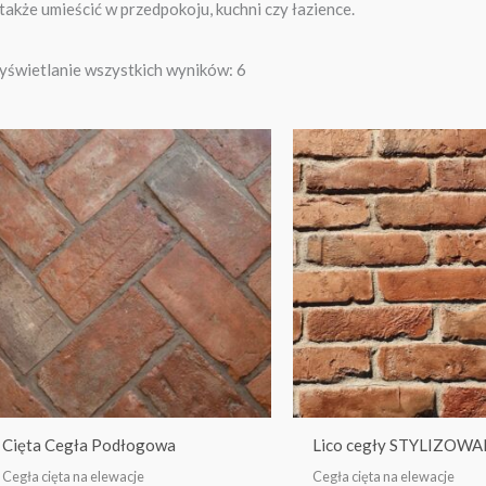
 także umieścić w przedpokoju, kuchni czy łazience.
świetlanie wszystkich wyników: 6
Cięta Cegła Podłogowa
Lico cegły STYLIZOW
Cegła cięta na elewacje
Cegła cięta na elewacje