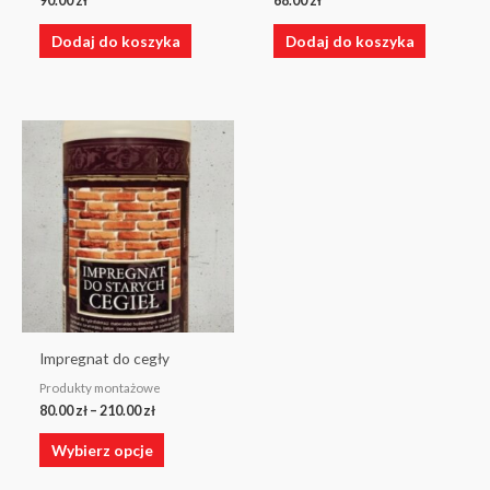
90.00
zł
68.00
zł
Dodaj do koszyka
Dodaj do koszyka
Zakres
Ten
cen:
produkt
od
80.00 zł
ma
do
wiele
210.00 zł
wariantów.
Opcje
można
wybrać
na
Impregnat do cegły
stronie
Produkty montażowe
produktu
80.00
zł
–
210.00
zł
Wybierz opcje