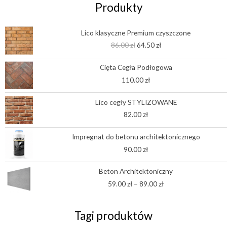
Produkty
Pierwotna
Aktualna
Lico klasyczne Premium czyszczone
cena
cena
86.00
zł
64.50
zł
wynosiła:
wynosi:
86.00 zł.
64.50 zł.
Cięta Cegła Podłogowa
110.00
zł
Lico cegły STYLIZOWANE
82.00
zł
Impregnat do betonu architektonicznego
90.00
zł
Zakres
Beton Architektoniczny
cen:
59.00
zł
–
89.00
zł
od
59.00 zł
do
Tagi produktów
89.00 zł