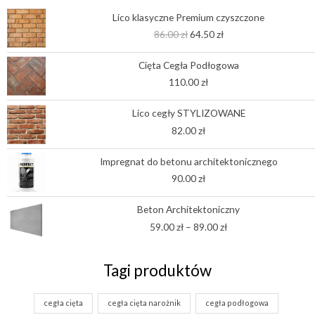
Pierwotna
Aktualna
Lico klasyczne Premium czyszczone
cena
cena
86.00
zł
64.50
zł
wynosiła:
wynosi:
86.00 zł.
64.50 zł.
Cięta Cegła Podłogowa
110.00
zł
Lico cegły STYLIZOWANE
82.00
zł
Impregnat do betonu architektonicznego
90.00
zł
Zakres
Beton Architektoniczny
cen:
59.00
zł
–
89.00
zł
od
59.00 zł
do
Tagi produktów
89.00 zł
cegła cięta
cegła cięta narożnik
cegła podłogowa