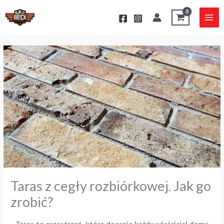
Przejdź
do
treści
Taras z cegły rozbiórkowej. Jak go
zrobić?
Taras to przestrzeń, którą docenia każdy właściciel domu