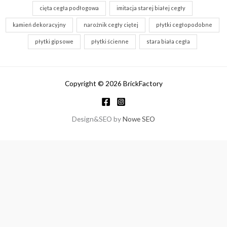
cięta cegła podłogowa
imitacja starej białej cegły
kamień dekoracyjny
narożnik cegły ciętej
płytki cegłopodobne
płytki gipsowe
płytki ścienne
stara biała cegła
Copyright © 2026 BrickFactory
Design&SEO by
Nowe SEO