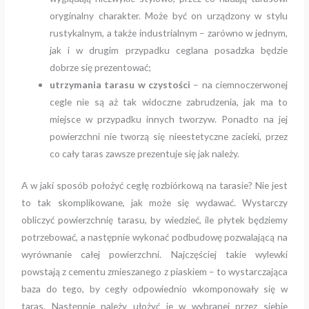
oryginalny charakter. Może być on urządzony w stylu
rustykalnym, a także industrialnym – zarówno w jednym,
jak i w drugim przypadku ceglana posadzka będzie
dobrze się prezentować;
utrzymania tarasu w czystości
– na ciemnoczerwonej
cegle nie są aż tak widoczne zabrudzenia, jak ma to
miejsce w przypadku innych tworzyw. Ponadto na jej
powierzchni nie tworzą się nieestetyczne zacieki, przez
co cały taras zawsze prezentuje się jak należy.
A w jaki sposób położyć cegłę rozbiórkową na tarasie? Nie jest
to tak skomplikowane, jak może się wydawać. Wystarczy
obliczyć powierzchnię tarasu, by wiedzieć, ile płytek będziemy
potrzebować, a następnie wykonać podbudowę pozwalającą na
wyrównanie całej powierzchni. Najczęściej takie wylewki
powstają z cementu zmieszanego z piaskiem – to wystarczająca
baza do tego, by cegły odpowiednio wkomponowały się w
taras. Następnie należy ułożyć je w wybranej przez siebie