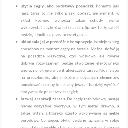
użycia cegły jako podstawy posadzki.
Ponadto jeśli
nasz taras to nie tylko płaski podest, ale element, w
skład którego wchodzą także schody, warto
wykorzystać cegłę również i na nich. Sprawi to, że całość
będzie jednolita, a przez to estetyczna;
układania jej w przeróżne kompozycje.
Istnieje szereg
sposobów na montaż cegły na tarasie. Można ułożyć ją
na posadzce klasycznie, czyli wózkowo, ale równie
dobrym rozwiązaniem będzie stworzenie efektownego
wzoru, np. okręgu w centralnej części tarasu. Nic nie stoi
na przeszkodzie, aby niektóre z ceglanych elementów
pomalować na inny kolor, aby jeszcze bardziej wyróżnić
motyw na tle pozostałych cegieł;
łatwej aranżacji tarasu.
Do cegły rozbiórkowej pasują
niemal wszystkie tworzywa, w tym metal, drewno, a
także rattan, z którego często wykonywane są meble
ogrodowe. Co więcej, płytki ceglane już same w sobie
wyglądają niezwykle stylowo, przez co nadają tarasowi