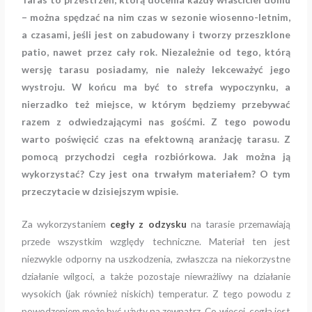
– można spędzać na nim czas w sezonie wiosenno-letnim,
a czasami, jeśli jest on zabudowany i tworzy przeszklone
patio, nawet przez cały rok. Niezależnie od tego, którą
wersję tarasu posiadamy, nie należy lekceważyć jego
wystroju. W końcu ma być to strefa wypoczynku, a
nierzadko też miejsce, w którym będziemy przebywać
razem z odwiedzającymi nas gośćmi. Z tego powodu
warto poświęcić czas na efektowną aranżację tarasu. Z
pomocą przychodzi cegła rozbiórkowa. Jak można ją
wykorzystać? Czy jest ona trwałym materiałem? O tym
przeczytacie w dzisiejszym wpisie.
Za wykorzystaniem
cegły z odzysku
na tarasie przemawiają
przede wszystkim względy techniczne. Materiał ten jest
niezwykle odporny na uszkodzenia, zwłaszcza na niekorzystne
działanie wilgoci, a także pozostaje niewrażliwy na działanie
wysokich (jak również niskich) temperatur. Z tego powodu z
powodzeniem może być użyty na zewnątrz. Co więcej, cegła jest