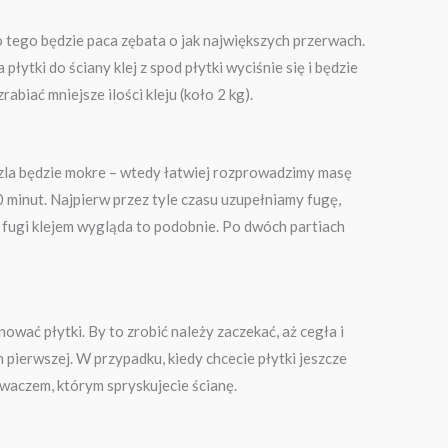
o tego będzie paca zębata o jak największych przerwach.
ytki do ściany klej z spod płytki wyciśnie się i będzie
biać mniejsze ilości kleju (koło 2 kg).
ędzla będzie mokre – wtedy łatwiej rozprowadzimy masę
10 minut. Najpierw przez tyle czasu uzupełniamy fugę,
 fugi klejem wygląda to podobnie. Po dwóch partiach
wać płytki. By to zrobić należy zaczekać, aż cegła i
ierwszej. W przypadku, kiedy chcecie płytki jeszcze
iwaczem, którym spryskujecie ścianę.