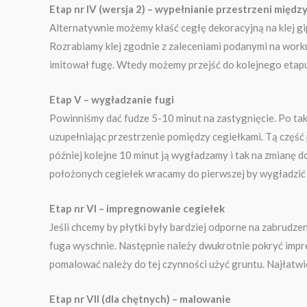
Etap nr IV (wersja 2) – wypełnianie przestrzeni międz
Alternatywnie możemy kłaść cegłę dekoracyjną na klej gip
Rozrabiamy klej zgodnie z zaleceniami podanymi na worku.
imitował fugę. Wtedy możemy przejść do kolejnego etapu cz
Etap V – wygładzanie fugi
Powinniśmy dać fudze 5-10 minut na zastygnięcie. Po tak
uzupełniając przestrzenie pomiędzy cegiełkami. Tą część p
później kolejne 10 minut ją wygładzamy i tak na zmianę 
położonych cegiełek wracamy do pierwszej by wygładzić k
Etap nr VI – impregnowanie cegiełek
Jeśli chcemy by płytki były bardziej odporne na zabrudze
fuga wyschnie. Następnie należy dwukrotnie pokryć impre
pomalować należy do tej czynności użyć gruntu. Najłatwi
Etap nr VII (dla chętnych) – malowanie