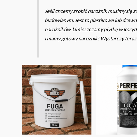
Jeśli chcemy zrobić narożnik musimy się za
budowlanym. Jest to plastikowe lub drewni
narożników. Umieszczamy płytkę w korytku
i mamy gotowy narożnik! Wystarczy teraz n
Zakres
cen:
od
88.50 zł
do
96.00 zł