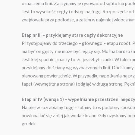
oznaczenia linii. Zaczynamy je rysować od sufitu lub podł
Jest to wysokość cegły i odstęp na fugę. Rozpoczęcie od 
znajdowała przy podłodze, a zatem w najmniej widocznym
Etap nr III – przyklejamy stare cegły dekoracyjne
Przystępujemy do trzeciego – głównego – etapu robót. Pot
ma być on gęsty, nie może być lejący się. Można bardzo ł
Jeśli klej spadnie, znaczy to, że jest zbyt rzadki. W tak
przyklejamy do ściany wg wyznaczonych linii. Dociskamy ce
planowaną powierzchnię. W przypadku napotkania na prze
tapet (wewnętrzna strona) i odgiąć w drugą stronę. Pękni
Etap nr IV (wersja 1) – wypełnianie przestrzeni międz
Najpierw rozrabiamy fugę – robimy to w podobny sposób jak
powinna lać się z niej jak woda z kranu. Gdy uzyskamy od
grudek.