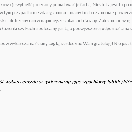
owo je wybielić polecamy pomalować je farbą. Niestety jest to proce
ek w tym przypadku nie zda egzaminu – mamy tu do czynienia z powierz
ski – dotrzemy nim w najmniejsze zakamarki ściany. Zależnie od wn
zienki czy kuchni polecamy już tą o podwyższonej odporności na śc
apów wykańczania ściany cegłą, serdecznie Wam gratuluję! Nie jest t
śli wybierzemy do przyklejenia np. gips szpachlowy, lub klej któ
.