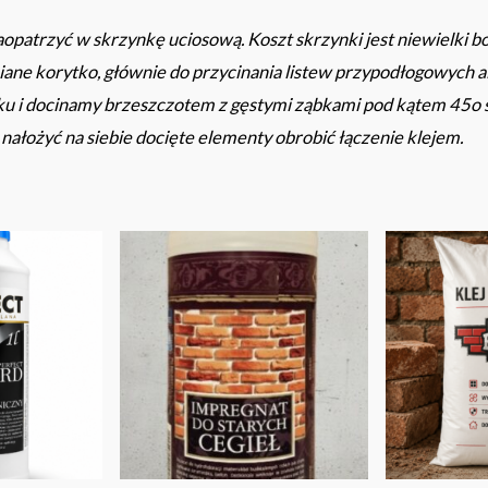
opatrzyć w skrzynkę uciosową. Koszt skrzynki jest niewielki bo
ane korytko, głównie do przycinania listew przypodłogowych al
 i docinamy brzeszczotem z gęstymi ząbkami pod kątem 45o st
ałożyć na siebie docięte elementy obrobić łączenie klejem.
Zakres
cen:
od
80.00 zł
do
210.00 zł