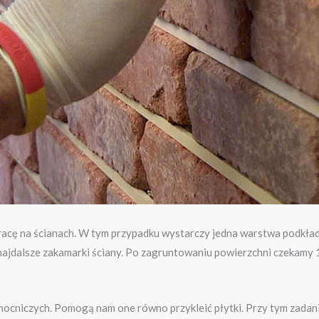
acę na ścianach. W tym przypadku wystarczy jedna warstwa podkład
ajdalsze zakamarki ściany. Po zagruntowaniu powierzchni czekamy 1
mocniczych. Pomogą nam one równo przykleić płytki. Przy tym zadani