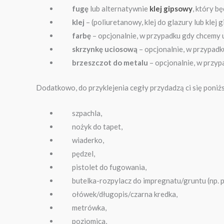
fugę
lub alternatywnie
klej gipsowy
, który b
klej
– (poliuretanowy, klej do glazury lub klej 
farbę
– opcjonalnie, w przypadku gdy chcemy u
skrzynkę uciosową
– opcjonalnie, w przypad
brzeszczot do metalu
– opcjonalnie, w przy
Dodatkowo, do przyklejenia cegły przydadzą ci się poniż
szpachla,
nożyk do tapet,
wiaderko,
pędzel,
pistolet do fugowania,
butelka-rozpylacz do impregnatu/gruntu (np. po
ołówek/długopis/czarna kredka,
metrówka,
poziomica,