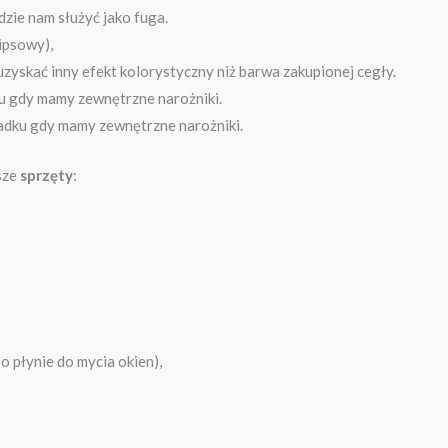
ędzie nam służyć jako fuga.
gipsowy),
zyskać inny efekt kolorystyczny niż barwa zakupionej cegły.
ku gdy mamy zewnętrzne narożniki.
padku gdy mamy zewnętrzne narożniki.
sze
sprzęty
:
 płynie do mycia okien),