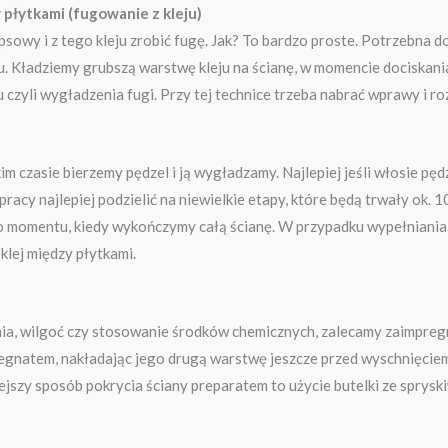
y płytkami (fugowanie z kleju)
sowy i z tego kleju zrobić fugę. Jak? To bardzo proste. Potrzebna d
 Kładziemy grubszą warstwę kleju na ścianę, w momencie dociskania pł
yli wygładzenia fugi. Przy tej technice trzeba nabrać wprawy i rozra
im czasie bierzemy pędzel i ją wygładzamy. Najlepiej jeśli włosie p
racy najlepiej podzielić na niewielkie etapy, które będą trwały ok. 
do momentu, kiedy wykończymy całą ścianę. W przypadku wypełniania
lej między płytkami.
nia, wilgoć czy stosowanie środków chemicznych, zalecamy zaimpregno
gnatem, nakładając jego drugą warstwę jeszcze przed wyschnięciem p
ejszy sposób pokrycia ściany preparatem to użycie butelki ze sprysk