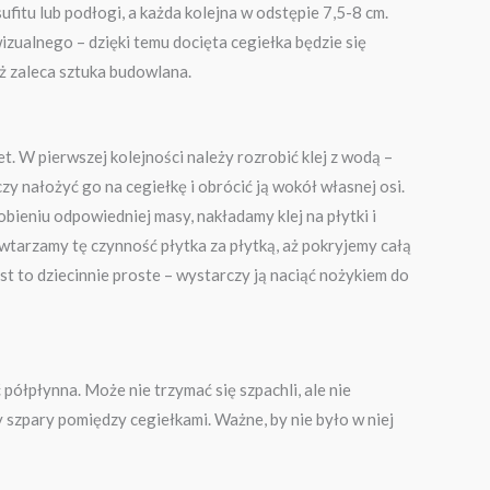
fitu lub podłogi, a każda kolejna w odstępie 7,5-8 cm.
izualnego – dzięki temu docięta cegiełka będzie się
ż zaleca sztuka budowlana.
t. W pierwszej kolejności należy rozrobić klej z wodą –
y nałożyć go na cegiełkę i obrócić ją wokół własnej osi.
robieniu odpowiedniej masy, nakładamy klej na płytki i
powtarzamy tę czynność płytka za płytką, aż pokryjemy całą
 to dziecinnie proste – wystarczy ją naciąć nożykiem do
półpłynna. Może nie trzymać się szpachli, ale nie
y szpary pomiędzy cegiełkami. Ważne, by nie było w niej