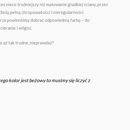
s nieco trudniejszy niż malowanie gładkiej ściany, przez
chnią pełną chropowatości i nieregularności.
ętrza powinniśmy dobrać odpowiednią farbę – do
ieranie i wilgoć.
o aż tak trudne, nieprawdaż?
rego kolor jest beżowy to musimy się liczyć z