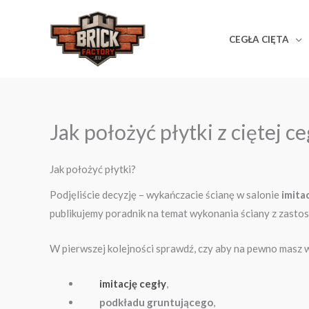
Przejdź
do
CEGŁA CIĘTA
treści
Jak położyć płytki z ciętej c
Jak położyć płytki?
Podjęliście decyzję – wykańczacie ścianę w salonie
imita
publikujemy poradnik na temat wykonania ściany z zasto
W pierwszej kolejności sprawdź, czy aby na pewno masz 
imitację cegły
,
podkładu gruntującego
,