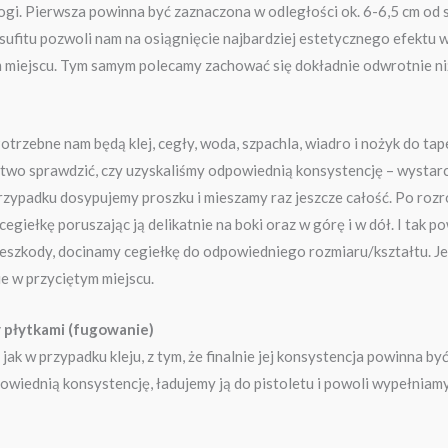
ogi. Pierwsza powinna być zaznaczona w odległości ok. 6-6,5 cm od su
sufitu pozwoli nam na osiągnięcie najbardziej estetycznego efektu w
 miejscu. Tym samym polecamy zachować się dokładnie odwrotnie ni
rzebne nam będą klej, cegły, woda, szpachla, wiadro i nożyk do tape
atwo sprawdzić, czy uzyskaliśmy odpowiednią konsystencję – wystarcz
im przypadku dosypujemy proszku i mieszamy raz jeszcze całość. Po roz
giełkę poruszając ją delikatnie na boki oraz w górę i w dół. I tak 
szkody, docinamy cegiełkę do odpowiedniego rozmiaru/kształtu. Jest
e w przyciętym miejscu.
y płytkami (fugowanie)
 w przypadku kleju, z tym, że finalnie jej konsystencja powinna być 
powiednią konsystencję, ładujemy ją do pistoletu i powoli wypełniam