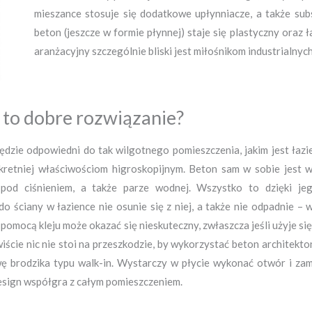
mieszance stosuje się dodatkowe upłynniacze, a także subs
beton (jeszcze w formie płynnej) staje się plastyczny oraz
aranżacyjny szczególnie bliski jest miłośnikom industrialnyc
 to dobre rozwiązanie?
będzie odpowiedni do tak wilgotnego pomieszczenia, jakim jest ła
retniej właściwościom higroskopijnym. Beton sam w sobie jest w
 pod ciśnieniem, a także parze wodnej. Wszystko to dzięki je
 ściany w łazience nie osunie się z niej, a także nie odpadnie – 
omocą kleju może okazać się nieskuteczny, zwłaszcza jeśli użyje s
ie nic nie stoi na przeszkodzie, by wykorzystać beton architektoni
wę brodzika typu walk-in. Wystarczy w płycie wykonać otwór i z
 design współgra z całym pomieszczeniem.