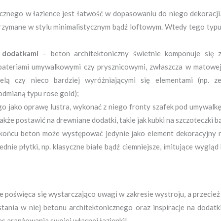
icznego w łazience jest łatwość w dopasowaniu do niego dekoracji
utrzymane w stylu minimalistycznym bądź loftowym. Wtedy tego typ
i dodatkami
– beton architektoniczny świetnie komponuje się 
bateriami umywalkowymi czy prysznicowymi, zwłaszcza w matowe
ielą czy nieco bardziej wyróżniającymi się elementami (np. z
dmianą typu rose gold);
o jako oprawę lustra, wykonać z niego fronty szafek pod umywalk
akże postawić na drewniane dodatki, takie jak kubki na szczoteczki 
końcu beton może występować jedynie jako element dekoracyjny na
ie płytki, np. klasyczne białe bądź ciemniejsze, imitujące wygląd
ze poświęca się wystarczająco uwagi w zakresie wystroju, a przecie
stania w niej betonu architektonicznego oraz inspiracje na doda
s aranżowania swojej własnej łazienki!