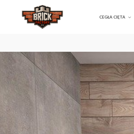
Przejdź
do
CEGŁA CIĘTA
treści