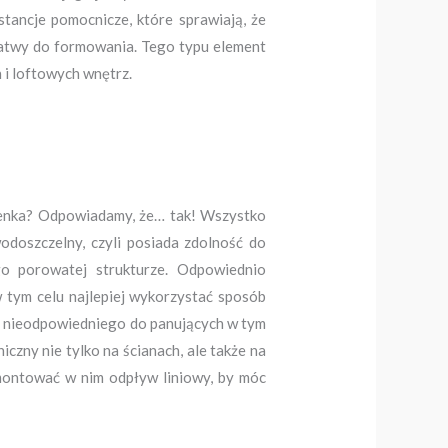
tancje pomocnicze, które sprawiają, że
 łatwy do formowania. Tego typu element
h i loftowych wnętrz.
zienka? Odpowiadamy, że… tak! Wszystko
odoszczelny, czyli posiada zdolność do
go porowatej strukturze. Odpowiednio
w tym celu najlepiej wykorzystać sposób
ię nieodpowiedniego do panujących w tym
czny nie tylko na ścianach, ale także na
amontować w nim odpływ liniowy, by móc