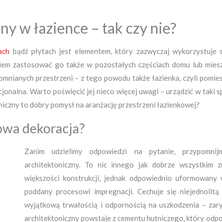
ny w łazience – tak czy nie?
ach
bądź płytach jest elementem, który zazwyczaj wykorzystuje s
niem zastosować go także w pozostałych częściach domu lub miesz
mnianych przestrzeni – z tego powodu także łazienka, czyli pomies
kcjonalna. Warto poświęcić jej nieco więcej uwagi – urządzić w taki 
iczny to dobry pomysł na aranżację przestrzeni łazienkowej?
owa dekoracja?
Zanim udzielimy odpowiedzi na pytanie, przypomni
architektoniczny. To nic innego jak dobrze wszystkim
większości konstrukcji, jednak odpowiednio uformowany 
poddany procesowi impregnacji. Cechuje się niejednolitą
wyjątkową trwałością i odpornością na uszkodzenia – zary
architektoniczny powstaje z cementu hutniczego, który odp