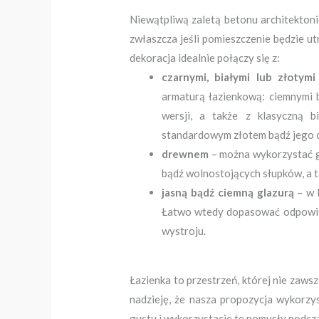
Niewątpliwą zaletą betonu architekton
zwłaszcza jeśli pomieszczenie będzie 
dekoracja idealnie połączy się z:
czarnymi, białymi lub złotym
armaturą łazienkową: ciemnymi 
wersji, a także z klasyczną b
standardowym złotem bądź jego o
drewnem
– można wykorzystać g
bądź wolnostojących słupków, a t
jasną bądź ciemną glazurą
– w 
Łatwo wtedy dopasować odpowiedn
wystroju.
Łazienka to przestrzeń, której nie zaws
nadzieję, że nasza propozycja wykorzy
gustu i wykorzystacie te pomysły podcza