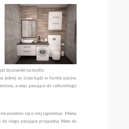
,
u
z
j
e
ę
bądź dozowniki na mydło;
 jednej ze ścian bądź w formie pasów.
 betonu, a więc pasujące do całkowitego
ż nie powinno się o niej zapominać. Mamy
tki do niego pasujące przypadną Wam do