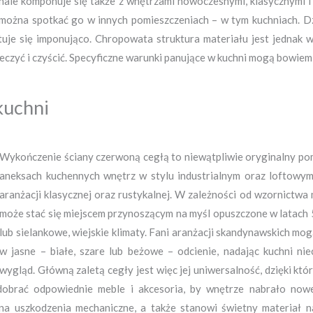
onale komponuje się także z wnętrzami nowoczesnymi, klasycznymi i
 można spotkać go w innych pomieszczeniach – w tym kuchniach. Dzi
ntuje się imponująco. Chropowata struktura materiału jest jednak 
eczyć i czyścić. Specyficzne warunki panujące w kuchni mogą bowiem
kuchni
Wykończenie ściany czerwoną cegłą to niewątpliwie oryginalny pom
aneksach kuchennych wnętrz w stylu industrialnym oraz loftowym
aranżacji klasycznej oraz rustykalnej. W zależności od wzornictw
może stać się miejscem przynoszącym na myśl opuszczone w latach 
lub sielankowe, wiejskie klimaty. Fani aranżacji skandynawskich m
w jasne – białe, szare lub beżowe – odcienie, nadając kuchni nie
wygląd. Główną zaletą cegły jest więc jej uniwersalność, dzięki kt
dobrać odpowiednie meble i akcesoria, by wnętrze nabrało now
na uszkodzenia mechaniczne, a także stanowi świetny materiał n