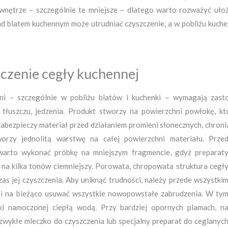
wnętrze – szczególnie te mniejsze – dlatego warto rozważyć ułoże
ad blatem kuchennym może utrudniać czyszczenie, a w pobliżu kuc
zczenie cegły kuchennej
ni – szczególnie w pobliżu blatów i kuchenki – wymagają zasto
 tłuszczu, jedzenia. Produkt stworzy na powierzchni powłokę, k
abezpieczy materiał przed działaniem promieni słonecznych, chroni
orzy jednolitą warstwę na całej powierzchni materiału.
Prze
 warto wykonać próbkę na mniejszym fragmencie, gdyż preparat
 na kilka tonów ciemniejszy. Porowata, chropowata struktura cegł
s jej czyszczenia. Aby uniknąć trudności, należy przede wszystki
ę i na bieżąco usuwać wszystkie nowopowstałe zabrudzenia. W ty
zki namoczonej ciepłą wodą. Przy bardziej opornych plamach, n
zwykłe mleczko do czyszczenia lub specjalny preparat do ceglanyc