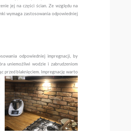
nie jej na części ścian. Ze względu na
henki wymaga zastosowania odpowiedniej
sowania odpowiedniej impregnacji, by
tóra uniemożliwi wodzie i zabrudzeniom
ąc przed blaknięciem. Impregnację warto
d
y
y
m
m
a
h