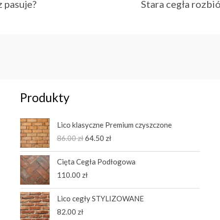
 pasuje?
Stara cegła rozbi
Produkty
Pierwotna
Aktualna
Lico klasyczne Premium czyszczone
cena
cena
86.00
zł
64.50
zł
wynosiła:
wynosi:
86.00 zł.
64.50 zł.
Cięta Cegła Podłogowa
110.00
zł
Lico cegły STYLIZOWANE
82.00
zł