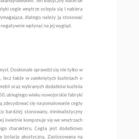
 skandynawskimi. Ten klasyczny materiał
ęki cegle wnętrze ociepla się i nabiera
wymagająca, dlatego należy ją stosować
 negatywnie wpłynąć na jej wygląd.
ysł. Doskonale sprawdzi się nie tylko w
, lecz także w zamkniętych kuchniach o
a mebli oraz wybranych dodatków kuchnia
50. ubiegłego wieku nowojorskie fabryki
ogą zdecydować się na pomalowanie cegły
co bardziej stonowany, minimalistyczny
órej świetnie komponuje się we wnętrzach
ego charakteru. Cegła jest dodatkowo
a izolację akustyczną. Zastosowana na