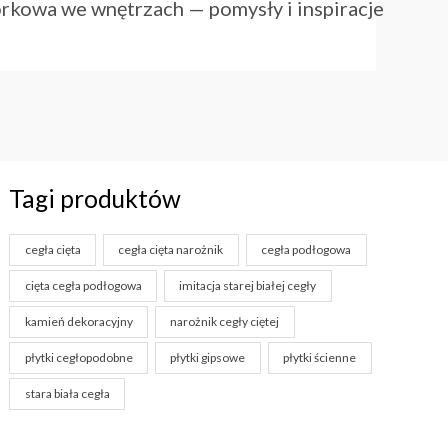
órkowa we wnętrzach — pomysły i inspiracje
Tagi produktów
cegła cięta
cegła cięta narożnik
cegła podłogowa
cięta cegła podłogowa
imitacja starej białej cegły
kamień dekoracyjny
narożnik cegły ciętej
płytki cegłopodobne
płytki gipsowe
płytki ścienne
stara biała cegła