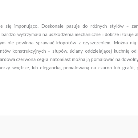
je się imponująco. Doskonale pasuje do różnych stylów – za
st bardzo wytrzymała na uszkodzenia mechaniczne i dobrze izoluje 
ym nie powinna sprawiać kłopotów z czyszczeniem. Można nią w
tów konstrukcyjnych – słupów, ściany oddzielającej kuchnię od 
ardowa czerwona cegła, natomiast można ją pomalować na dowolny k
tworzy wnętrze, lub elegancką, pomalowaną na czarno lub grafit,