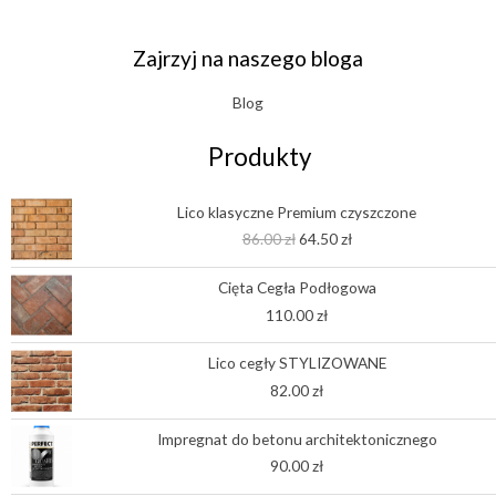
Zajrzyj na naszego bloga
Blog
Produkty
Pierwotna
Aktualna
Lico klasyczne Premium czyszczone
cena
cena
86.00
zł
64.50
zł
wynosiła:
wynosi:
86.00 zł.
64.50 zł.
Cięta Cegła Podłogowa
110.00
zł
Lico cegły STYLIZOWANE
82.00
zł
Impregnat do betonu architektonicznego
90.00
zł