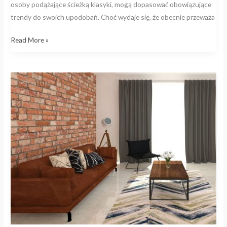
osoby podążające ścieżką klasyki, mogą dopasować obowiązujące
trendy do swoich upodobań. Choć wydaje się, że obecnie przeważa
Read More »
Jakie
elementy
pasują
do
cegły
rozbiórkowej?