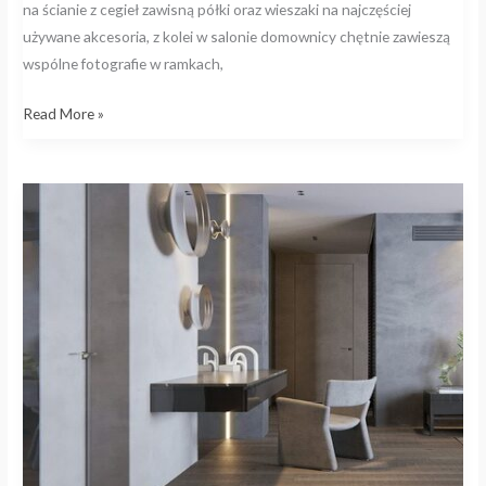
na ścianie z cegieł zawisną półki oraz wieszaki na najczęściej
używane akcesoria, z kolei w salonie domownicy chętnie zawieszą
wspólne fotografie w ramkach,
Read More »
Beton
czy
cegła
–
na
co
się
zdecydować?