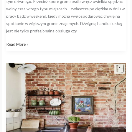
tym dziwnego. Przecież spore grono osób wręcz uwielbia spędzać
wolny czas w tego typu miejscach – zwłaszcza po ciężkim w dniu w
pracy bądź w weekend, kiedy można wygospodarować chwilę na
spotkanie w większym gronie znajomych. Dźwignią handlu i usług
jest nie tylko profesjonalna obsługa czy
Read More »
Ekownętrze
–
jak
je
zaaranżować?