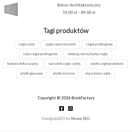
Zakres
Beton Architektoniczny
cen:
59.00
zł
–
89.00
zł
od
59.00 zł
do
Tagi produktów
89.00 zł
cegła cięta
cegła cięta narożnik
cegła podłogowa
cięta cegła podłogowa
imitacja starej białej cegły
kamień dekoracyjny
narożnik cegły ciętej
płytki cegłopodobne
płytki gipsowe
płytki ścienne
stara biała cegła
Copyright © 2026 BrickFactory
Design&SEO by
Nowe SEO