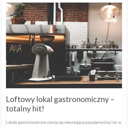
Loftowy
lokal
gastronomiczny
–
totalny
hit!
Loftowy lokal gastronomiczny –
totalny hit!
Lokale gastronomiczne cieszą się nieustającą popularnością i nic w