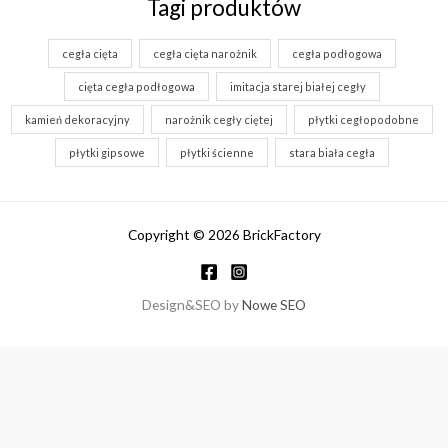
Tagi produktów
89.00 zł
cegła cięta
cegła cięta narożnik
cegła podłogowa
cięta cegła podłogowa
imitacja starej białej cegły
kamień dekoracyjny
narożnik cegły ciętej
płytki cegłopodobne
płytki gipsowe
płytki ścienne
stara biała cegła
Copyright © 2026 BrickFactory
Design&SEO by
Nowe SEO