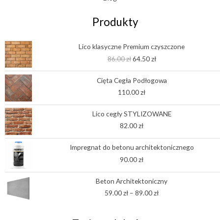
Produkty
Pierwotna
Aktualna
Lico klasyczne Premium czyszczone
cena
cena
86.00
zł
64.50
zł
wynosiła:
wynosi:
86.00 zł.
64.50 zł.
Cięta Cegła Podłogowa
110.00
zł
Lico cegły STYLIZOWANE
82.00
zł
Impregnat do betonu architektonicznego
90.00
zł
Zakres
Beton Architektoniczny
cen:
59.00
zł
–
89.00
zł
od
59.00 zł
do