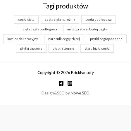
do
Tagi produktów
89.00 zł
cegła cięta
cegła cięta narożnik
cegła podłogowa
cięta cegła podłogowa
imitacja starej białej cegły
kamień dekoracyjny
narożnik cegły ciętej
płytki cegłopodobne
płytki gipsowe
płytki ścienne
stara biała cegła
Copyright © 2026 BrickFactory
Design&SEO by
Nowe SEO