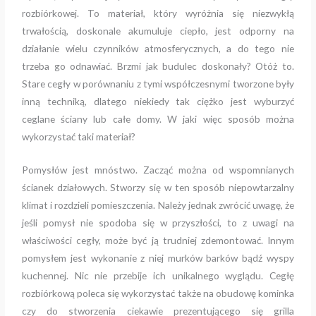
rozbiórkowej. To materiał, który wyróżnia się niezwykłą
trwałością, doskonale akumuluje ciepło, jest odporny na
działanie wielu czynników atmosferycznych, a do tego nie
trzeba go odnawiać. Brzmi jak budulec doskonały? Otóż to.
Stare cegły w porównaniu z tymi współczesnymi tworzone były
inną techniką, dlatego niekiedy tak ciężko jest wyburzyć
ceglane ściany lub całe domy. W jaki więc sposób można
wykorzystać taki materiał?
Pomysłów jest mnóstwo. Zacząć można od wspomnianych
ścianek działowych. Stworzy się w ten sposób niepowtarzalny
klimat i rozdzieli pomieszczenia. Należy jednak zwrócić uwagę, że
jeśli pomysł nie spodoba się w przyszłości, to z uwagi na
właściwości cegły, może być ją trudniej zdemontować. Innym
pomysłem jest wykonanie z niej murków barków bądź wyspy
kuchennej. Nic nie przebije ich unikalnego wyglądu. Cegłę
rozbiórkową poleca się wykorzystać także na obudowę kominka
czy do stworzenia ciekawie prezentującego się grilla