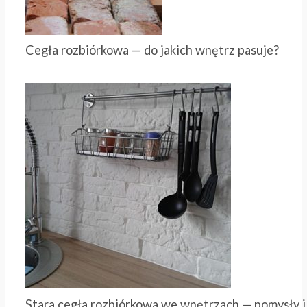
Cegła rozbiórkowa — do jakich wnętrz pasuje?
Stara cegła rozbiórkowa we wnętrzach — pomysły i 