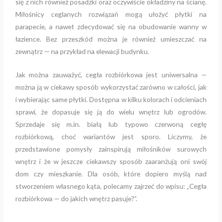
się z nich również posadzki oraz oczywiście okładziny na ścianę.
Miłośnicy ceglanych rozwiązań mogą ułożyć płytki na
parapecie, a nawet zdecydować się na obudowanie wanny w
łazience. Bez przeszkód można je również umieszczać na
zewnątrz — na przykład na elewacji budynku.
Jak można zauważyć, cegła rozbiórkowa jest uniwersalna —
można ją w ciekawy sposób wykorzystać zarówno w całości, jak
i wybierając same płytki. Dostępna w kilku kolorach i odcieniach
sprawi, że dopasuje się ją do wielu wnętrz lub ogrodów.
Sprzedaje się m.in. białą lub typowo czerwoną cegłę
rozbiórkową, choć wariantów jest sporo. Liczymy, że
przedstawione pomysły zainspirują miłośników surowych
wnętrz i że w jeszcze ciekawszy sposób zaaranżują oni swój
dom czy mieszkanie. Dla osób, które dopiero myślą nad
stworzeniem własnego kąta, polecamy zajrzeć do wpisu: „Cegła
rozbiórkowa — do jakich wnętrz pasuje?”.