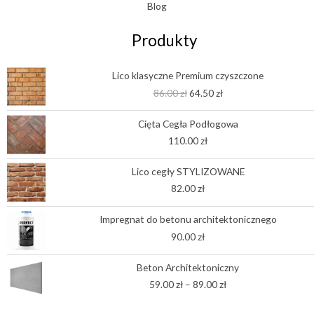
Blog
Produkty
Pierwotna
Aktualna
Lico klasyczne Premium czyszczone
cena
cena
86.00
zł
64.50
zł
wynosiła:
wynosi:
86.00 zł.
64.50 zł.
Cięta Cegła Podłogowa
110.00
zł
Lico cegły STYLIZOWANE
82.00
zł
Impregnat do betonu architektonicznego
90.00
zł
Zakres
Beton Architektoniczny
cen:
59.00
zł
–
89.00
zł
od
59.00 zł