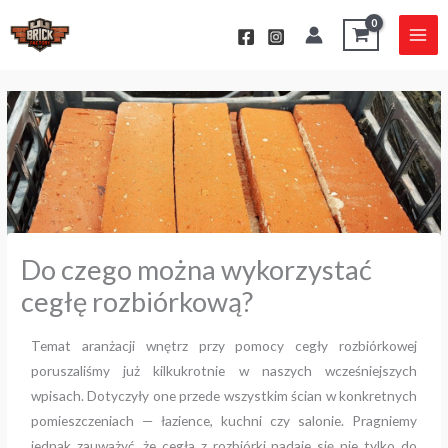
Przejdź
do
treści
Do czego można wykorzystać
cegłę rozbiórkową?
Temat aranżacji wnętrz przy pomocy cegły rozbiórkowej
poruszaliśmy już kilkukrotnie w naszych wcześniejszych
wpisach. Dotyczyły one przede wszystkim ścian w konkretnych
pomieszczeniach — łazience, kuchni czy salonie. Pragniemy
jednak zauważyć, że cegła z rozbiórki nadaje się nie tylko do