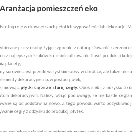
Aranżacja pomieszczeń eko
Istotną rolę w ekownętrzach pełni ich wyposażenie lub dekoracje. Mo
wybierane przez osoby żyjące zgodnie z naturą. Dawanie rzeczom dr
den z najlepszych kroków ku zminimalizowaniu ilości produkcji kol
ia planety;
lny surowiec jest przede wszystkim łatwy w obróbce, ale także nie
 elementy dekoracyjne, np. w postaci półek;
ej mówiąc,
płytki cięte ze starej cegły
. Obok mebli z odzysku to 
otom dekoracyjnym. Należy wziąć pod uwagę, że nie każde ceglan
ukowane są od podstaw na nowo. Z tego powodu warto pozyskiwać j
ywanie cegły z odzysku do produkcji płytek.
onowanych rozwiązań ekologicznych, można zadać sobie pytanie – dl