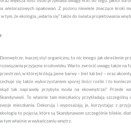
coraz większa ilość osób przykłada uwagę m.in. do tego, jakich s
żywa wielorazowych opakowań. Z pozoru niewiele znaczące kroki
 tym, że ekologia „wdarła się” także do świata projektowania wnętrz
?
Ekonwętrze, inaczej styl organiczny, to nic innego jak określenie p
rozwiązania przyjazne środowisku. Warto zwrócić uwagę także na fa
przestrzeń, w której królują jasne barwy – biel lub beż – oraz akcenty
cechuje się także wykorzystaniem sporej ilości roślin i to konieczn
skąd tak naprawdę przybyła moda na ekownętrza? Przede wsz
Skandynawii. To właśnie tam mieszkańcy przykładają szczególną 
swoje mieszkania. Dekorują i wyposażają je, korzystając z przy
ekologia to pojęcia, które są Skandynawom szczególnie bliskie, dlat
w tym właśnie w wykańczaniu wnętrz.