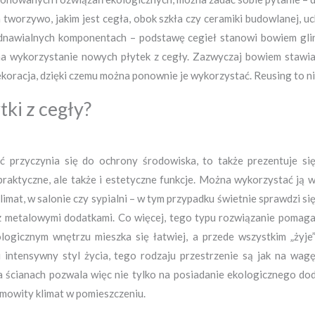
 tworzywo, jakim jest cegła, obok szkła czy ceramiki budowlanej, u
odnawialnych komponentach – podstawę cegieł stanowi bowiem gli
na wykorzystanie nowych płytek z cegły. Zazwyczaj bowiem stawia s
ekoracja, dzięki czemu można ponownie je wykorzystać. Reusing to n
ki z cegły?
 przyczynia się do ochrony środowiska, to także prezentuje si
 praktyczne, ale także i estetyczne funkcje. Można wykorzystać ją 
imat, w salonie czy sypialni – w tym przypadku świetnie sprawdzi si
z metalowymi dodatkami. Co więcej, tego typu rozwiązanie pomag
ogicznym wnętrzu mieszka się łatwiej, a przede wszystkim „żyje
i intensywny styl życia, tego rodzaju przestrzenie są jak na wag
 ścianach pozwala więc nie tylko na posiadanie ekologicznego dod
amowity klimat w pomieszczeniu.