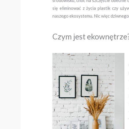
środowisku, choć na szczęście obecnie 
się eliminować z życia plastik czy u
naszego ekosystemu. Nic więc dziwnego w
Czym jest ekownętrze