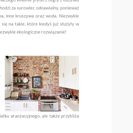
chodzi za surowiec odnawialny, ponieważ
na, inne kruszywa oraz woda. Niezwykle
ię na takie, które kiedyś już służyły w
iezwykle ekologiczne rozwiązanie!
ę
w
ę
a
”
ę
atku aranżacyjnego, ale także przybliża