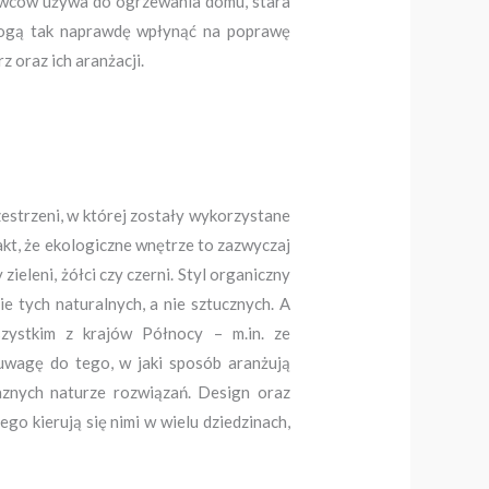
urowców używa do ogrzewania domu, stara
 mogą tak naprawdę wpłynąć na poprawę
 oraz ich aranżacji.
rzestrzeni, w której zostały wykorzystane
kt, że ekologiczne wnętrze to zazwyczaj
 zieleni, żółci czy czerni. Styl organiczny
ie tych naturalnych, a nie sztucznych. A
ystkim z krajów Północy – m.in. ze
uwagę do tego, w jaki sposób aranżują
jaznych naturze rozwiązań. Design oraz
ego kierują się nimi w wielu dziedzinach,