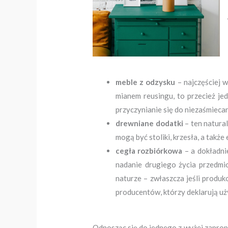
meble z odzysku
– najczęściej 
mianem reusingu, to przecież je
przyczynianie się do niezaśmiecan
drewniane dodatki
– ten natura
mogą być stoliki, krzesła, a także
cegła rozbiórkowa
– a dokładni
nadanie drugiego życia przedmi
naturze – zwłaszcza jeśli prod
producentów, którzy deklarują uż
Odnosząc się do jednego z wyżej zaprop